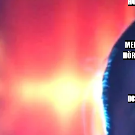
HÖ
MEI
HÖR
DI