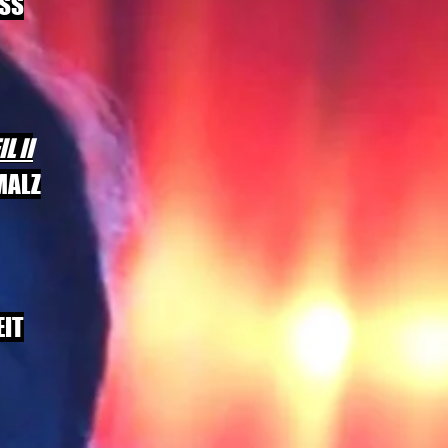
YSS
IL II
MALZ
EIT