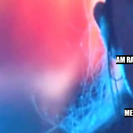
AM R
ME